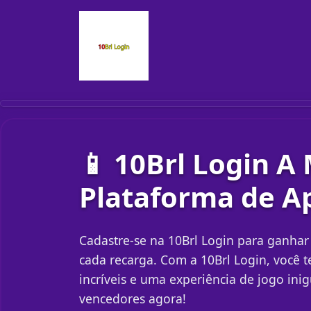
📱 10Brl Login A
Plataforma de A
Cadastre-se na 10Brl Login para ganha
cada recarga. Com a 10Brl Login, você
incríveis e uma experiência de jogo inig
vencedores agora!