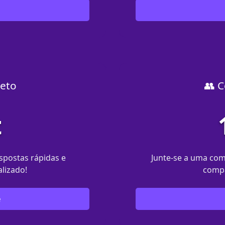
reto
👥 
t
espostas rápidas e
Junte-se a uma com
lizado!
compa
e