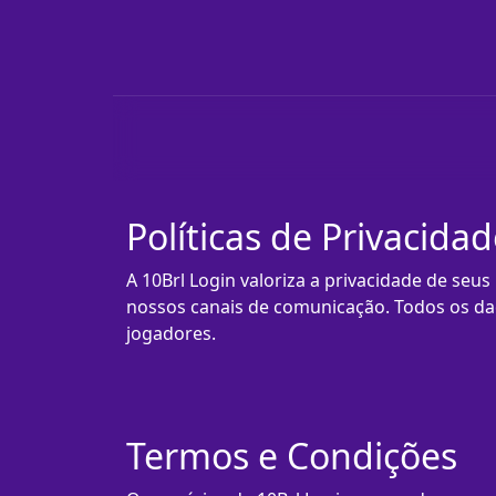
Políticas de Privacida
A 10Brl Login valoriza a privacidade de se
nossos canais de comunicação. Todos os dad
jogadores.
Termos e Condições