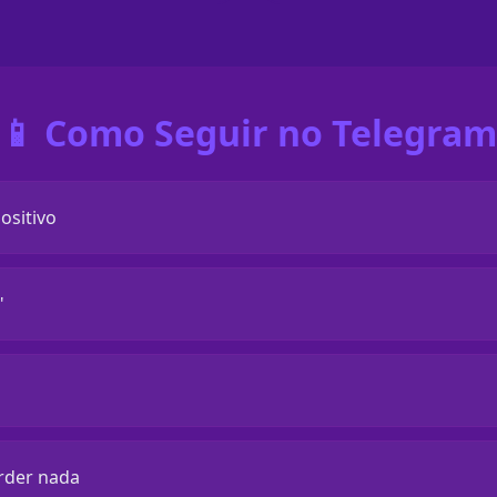
📱 Como Seguir no Telegram
ositivo
"
erder nada