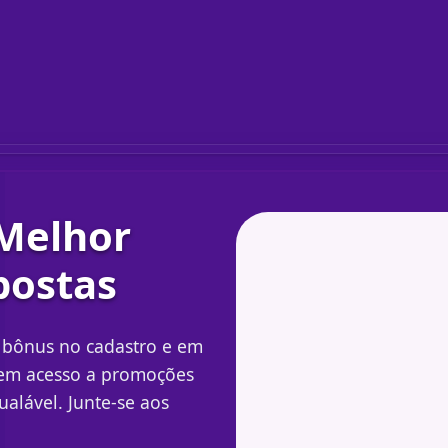
 Melhor
postas
r bônus no cadastro e em
 tem acesso a promoções
ualável. Junte-se aos