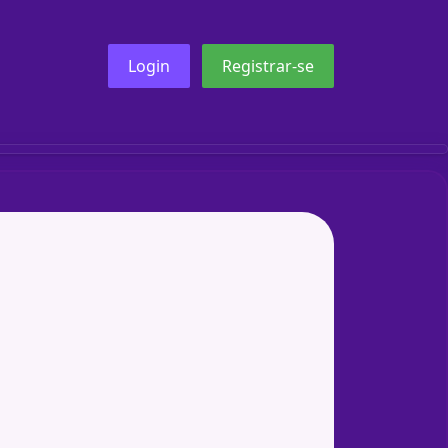
Login
Registrar-se