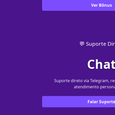
Ver Bônus
💬 Suporte Di
Cha
Suporte direto via Telegram, r
atendimento persona
Falar Suport