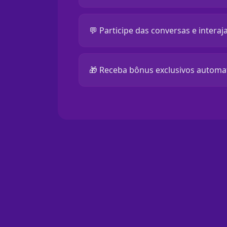
💬 Participe das conversas e interaj
🎁 Receba bônus exclusivos autom