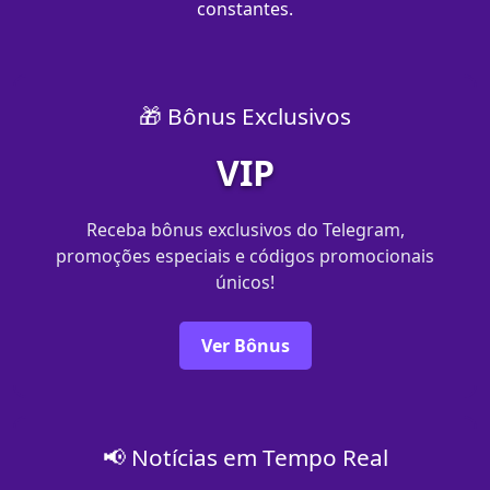
constantes.
🎁 Bônus Exclusivos
VIP
Receba bônus exclusivos do Telegram,
promoções especiais e códigos promocionais
únicos!
Ver Bônus
📢 Notícias em Tempo Real