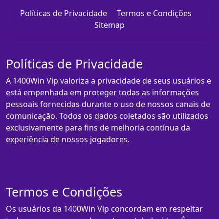
Políticas de Privacidade
Termos e Condições
Sitemap
Políticas de Privacidade
A 1400Win Vip valoriza a privacidade de seus usuários e
está empenhada em proteger todas as informações
pessoais fornecidas durante o uso de nossos canais de
comunicação. Todos os dados coletados são utilizados
exclusivamente para fins de melhoria contínua da
experiência de nossos jogadores.
Termos e Condições
Os usuários da 1400Win Vip concordam em respeitar