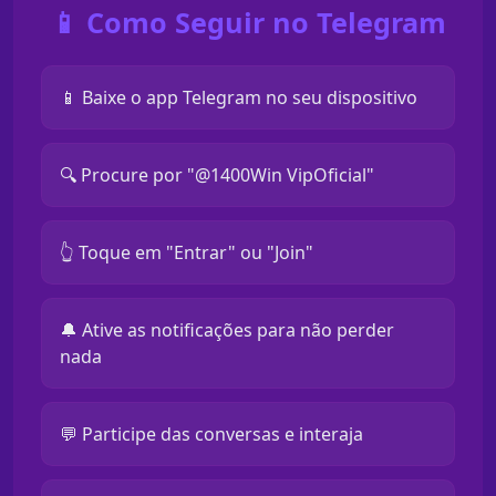
📱 Como Seguir no Telegram
📱 Baixe o app Telegram no seu dispositivo
🔍 Procure por "@1400Win VipOficial"
👆 Toque em "Entrar" ou "Join"
🔔 Ative as notificações para não perder
nada
💬 Participe das conversas e interaja