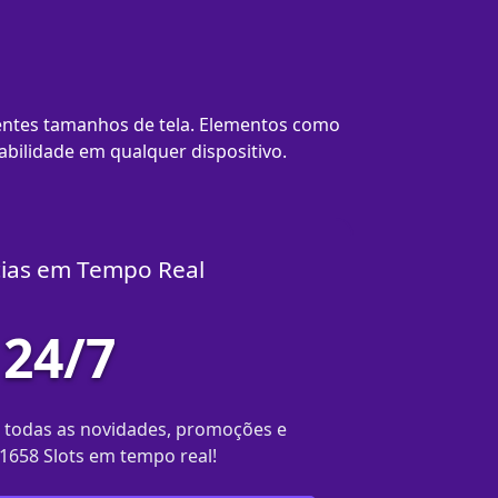
erentes tamanhos de tela. Elementos como
bilidade em qualquer dispositivo.
cias em Tempo Real
24/7
e todas as novidades, promoções e
1658 Slots em tempo real!