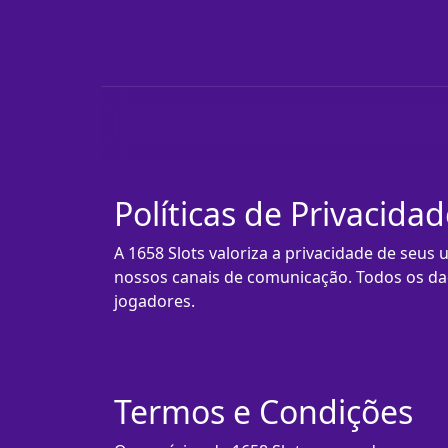
Políticas de Privacida
A 1658 Slots valoriza a privacidade de seu
nossos canais de comunicação. Todos os dad
jogadores.
Termos e Condições