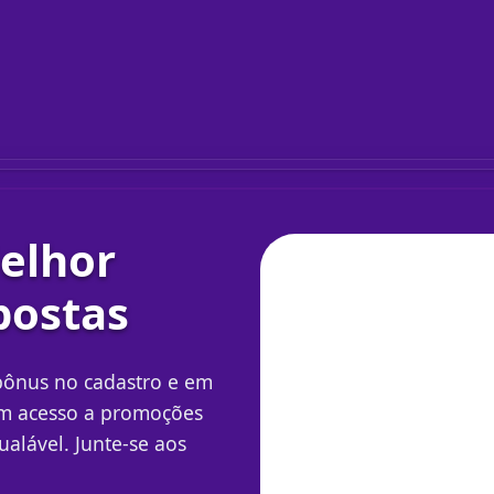
Melhor
postas
bônus no cadastro e em
em acesso a promoções
ualável. Junte-se aos