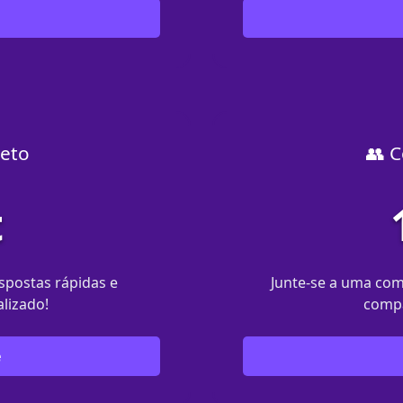
reto
👥 
t
espostas rápidas e
Junte-se a uma com
lizado!
compa
e