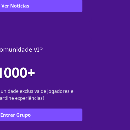
Ver Notícias
Comunidade VIP
1000+
unidade exclusiva de jogadores e
rtilhe experiências!
Entrar Grupo