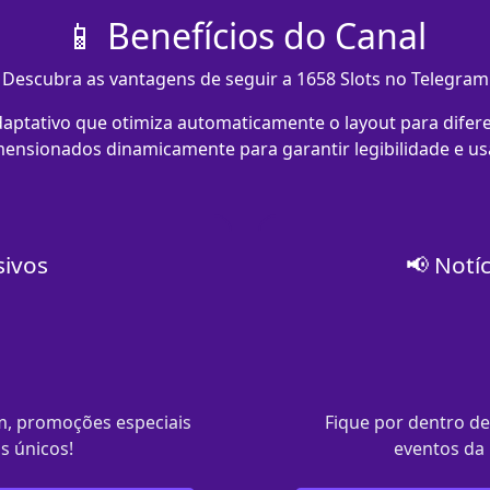
📱 Benefícios do Canal
Descubra as vantagens de seguir a 1658 Slots no Telegram
n adaptativo que otimiza automaticamente o layout para dif
mensionados dinamicamente para garantir legibilidade e usa
sivos
📢 Notí
m, promoções especiais
Fique por dentro d
s únicos!
eventos da 