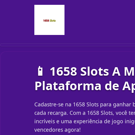
📱 1658 Slots A 
Plataforma de A
Cadastre-se na 1658 Slots para ganhar 
cada recarga. Com a 1658 Slots, você t
incríveis e uma experiência de jogo inig
vencedores agora!