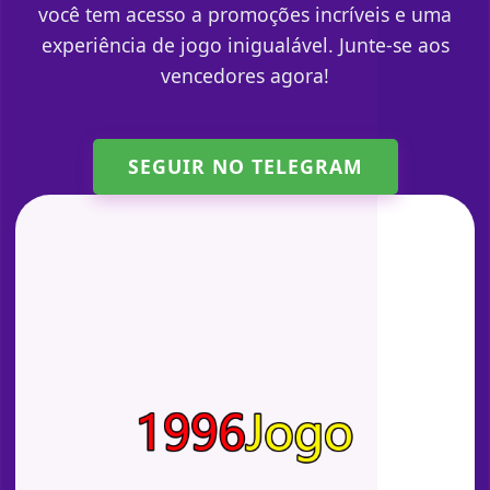
você tem acesso a promoções incríveis e uma
experiência de jogo inigualável. Junte-se aos
vencedores agora!
SEGUIR NO TELEGRAM