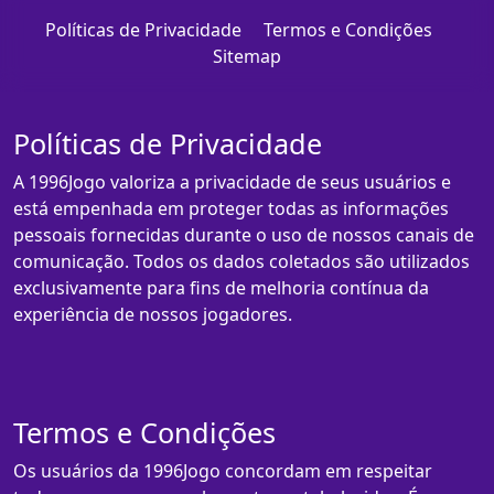
Políticas de Privacidade
Termos e Condições
Sitemap
Políticas de Privacidade
A 1996Jogo valoriza a privacidade de seus usuários e
está empenhada em proteger todas as informações
pessoais fornecidas durante o uso de nossos canais de
comunicação. Todos os dados coletados são utilizados
exclusivamente para fins de melhoria contínua da
experiência de nossos jogadores.
Termos e Condições
Os usuários da 1996Jogo concordam em respeitar