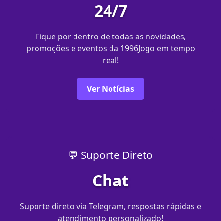
24/7
Fique por dentro de todas as novidades,
promoções e eventos da 1996Jogo em tempo
real!
Ver Notícias
💬 Suporte Direto
Chat
Suporte direto via Telegram, respostas rápidas e
atendimento personalizado!