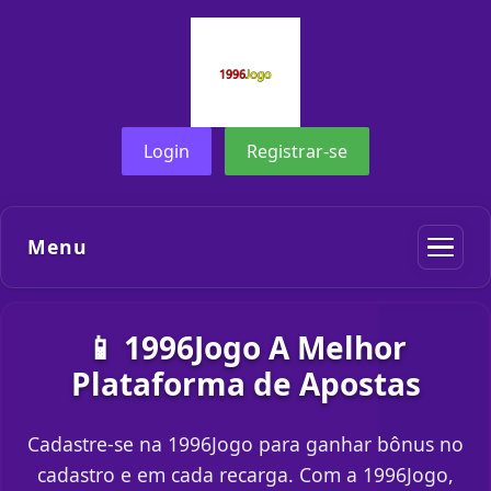
Login
Registrar-se
Menu
📱 1996Jogo A Melhor
Plataforma de Apostas
Cadastre-se na 1996Jogo para ganhar bônus no
cadastro e em cada recarga. Com a 1996Jogo,