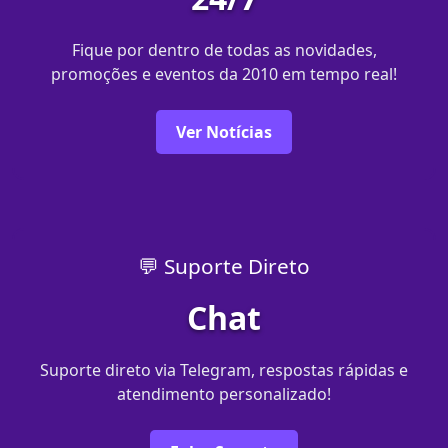
Fique por dentro de todas as novidades,
promoções e eventos da 2010 em tempo real!
Ver Notícias
💬 Suporte Direto
Chat
Suporte direto via Telegram, respostas rápidas e
atendimento personalizado!