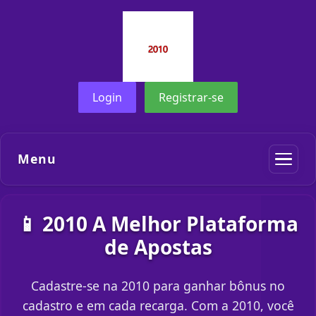
Login
Registrar-se
Menu
📱 2010 A Melhor Plataforma
de Apostas
Cadastre-se na 2010 para ganhar bônus no
cadastro e em cada recarga. Com a 2010, você