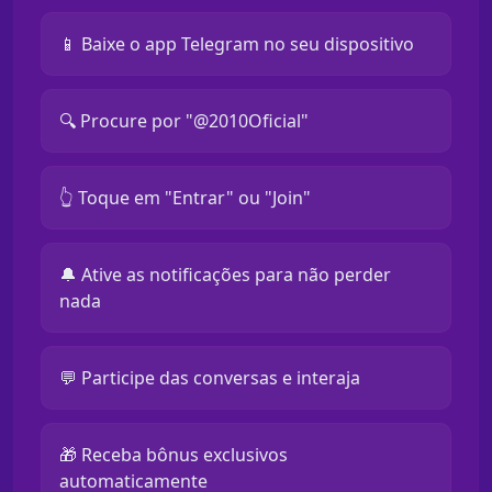
📱 Baixe o app Telegram no seu dispositivo
🔍 Procure por "@2010Oficial"
👆 Toque em "Entrar" ou "Join"
🔔 Ative as notificações para não perder
nada
💬 Participe das conversas e interaja
🎁 Receba bônus exclusivos
automaticamente