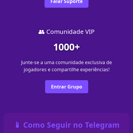
Falar Suporte
👥 Comunidade VIP
1000+
Junte-se a uma comunidade exclusiva de
jogadores e compartilhe experiências!
Entrar Grupo
📱 Como Seguir no Telegram