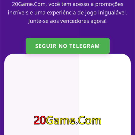
20Game.Com, você tem acesso a promoções
incríveis e uma experiência de jogo inigualável.
Junte-se aos vencedores agora!
SEGUIR NO TELEGRAM