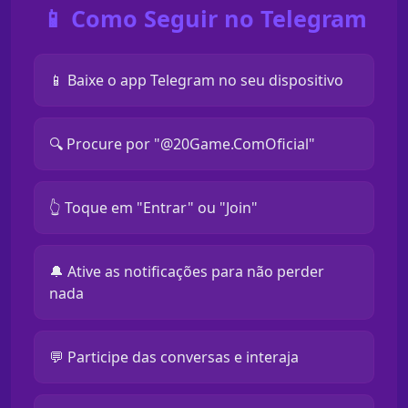
📱 Como Seguir no Telegram
📱 Baixe o app Telegram no seu dispositivo
🔍 Procure por "@20Game.ComOficial"
👆 Toque em "Entrar" ou "Join"
🔔 Ative as notificações para não perder
nada
💬 Participe das conversas e interaja