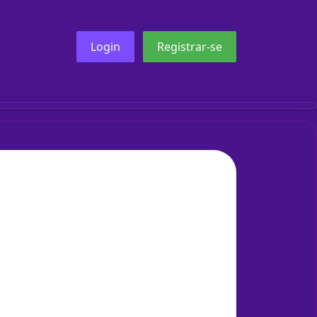
Login
Registrar-se