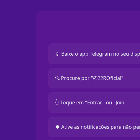
📱 Baixe o app Telegram no seu disp
🔍 Procure por "@22ROficial"
👆 Toque em "Entrar" ou "Join"
🔔 Ative as notificações para não p