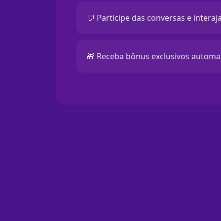
💬 Participe das conversas e interaj
🎁 Receba bônus exclusivos autom