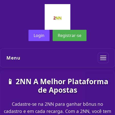
Login
Registrar-se
Menu
📱 2NN A Melhor Plataforma
de Apostas
Cadastre-se na 2NN para ganhar bônus no
cadastro e em cada recarga. Com a 2NN, você tem