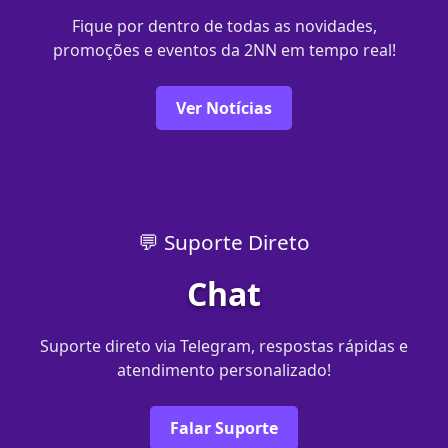
Fique por dentro de todas as novidades,
promoções e eventos da 2NN em tempo real!
Ver Notícias
💬 Suporte Direto
Chat
Suporte direto via Telegram, respostas rápidas e
atendimento personalizado!
Falar Suporte