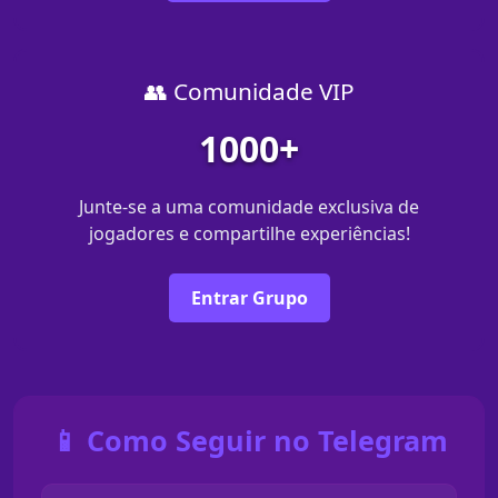
👥 Comunidade VIP
1000+
Junte-se a uma comunidade exclusiva de
jogadores e compartilhe experiências!
Entrar Grupo
📱 Como Seguir no Telegram