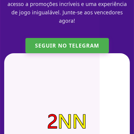
acesso a promoções incríveis e uma experiência
de jogo inigualável. Junte-se aos vencedores
agora!
SEGUIR NO TELEGRAM