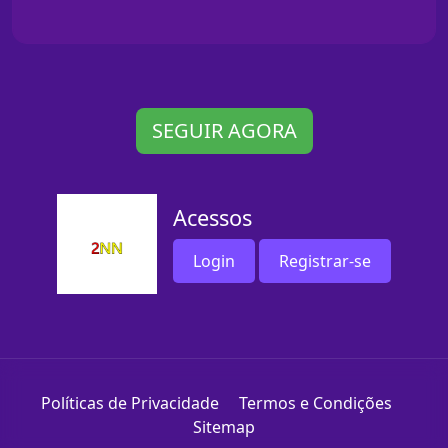
SEGUIR AGORA
Acessos
Login
Registrar-se
Políticas de Privacidade
Termos e Condições
Sitemap