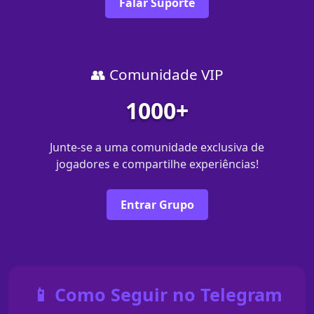
Falar Suporte
👥 Comunidade VIP
1000+
Junte-se a uma comunidade exclusiva de
jogadores e compartilhe experiências!
Entrar Grupo
📱 Como Seguir no Telegram