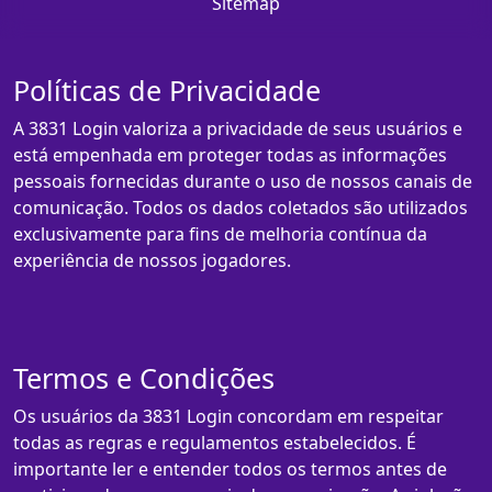
Sitemap
Políticas de Privacidade
A 3831 Login valoriza a privacidade de seus usuários e
está empenhada em proteger todas as informações
pessoais fornecidas durante o uso de nossos canais de
comunicação. Todos os dados coletados são utilizados
exclusivamente para fins de melhoria contínua da
experiência de nossos jogadores.
Termos e Condições
Os usuários da 3831 Login concordam em respeitar
todas as regras e regulamentos estabelecidos. É
importante ler e entender todos os termos antes de