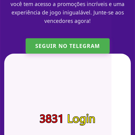
você tem acesso a promoções incríveis e uma
experiência de jogo inigualável. Junte-se aos
vencedores agora!
SEGUIR NO TELEGRAM