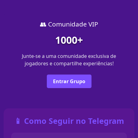
👥 Comunidade VIP
1000+
Junte-se a uma comunidade exclusiva de
jogadores e compartilhe experiências!
Entrar Grupo
📱 Como Seguir no Telegram