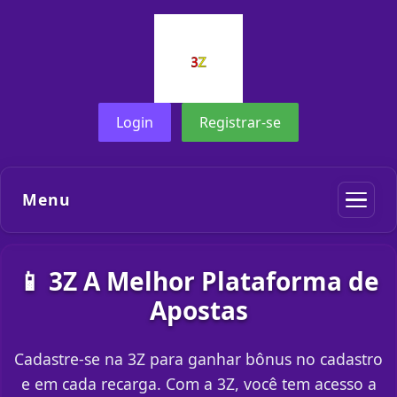
Login
Registrar-se
Menu
📱 3Z A Melhor Plataforma de
Apostas
Cadastre-se na 3Z para ganhar bônus no cadastro
e em cada recarga. Com a 3Z, você tem acesso a