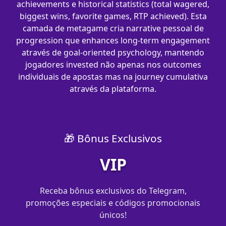
achievements e historical statistics (total wagered,
biggest wins, favorite games, RTP achieved). Esta
camada de metagame cria narrative pessoal de
progression que enhances long-term engagement
através de goal-oriented psychology, mantendo
jogadores invested não apenas nos outcomes
individuais de apostas mas na journey cumulativa
através da plataforma.
🎁 Bônus Exclusivos
VIP
Receba bônus exclusivos do Telegram,
promoções especiais e códigos promocionais
únicos!