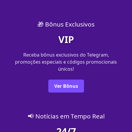
🎁 Bônus Exclusivos
VIP
Receba bônus exclusivos do Telegram,
promoções especiais e códigos promocionais
únicos!
Ver Bônus
📢 Notícias em Tempo Real
24/7