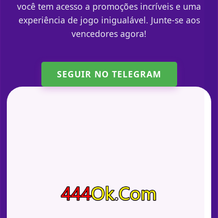
você tem acesso a promoções incríveis e uma
experiência de jogo inigualável. Junte-se aos
vencedores agora!
SEGUIR NO TELEGRAM