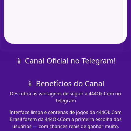
📱 Canal Oficial no Telegram!
📱 Benefícios do Canal
Descubra as vantagens de seguir a 444Ok.Com no
Telegram
Interface limpa e centenas de jogos da 444Ok.Com
Brasil fazem da 444Ok.Com a primeira escolha dos
usuários — com chances reais de ganhar muito.