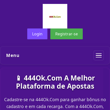
Login
Registrar-se
Menu
📱 444Ok.Com A Melhor
Plataforma de Apostas
Cadastre-se na 444Ok.Com para ganhar bônus no
cadastro e em cada recarga. Com a 444Ok.Com,