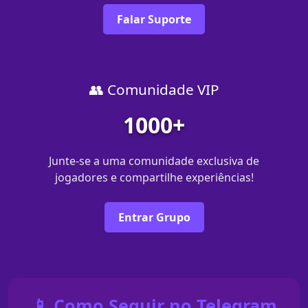
Falar Suporte
👥 Comunidade VIP
1000+
Junte-se a uma comunidade exclusiva de
jogadores e compartilhe experiências!
Entrar Grupo
📱 Como Seguir no Telegram