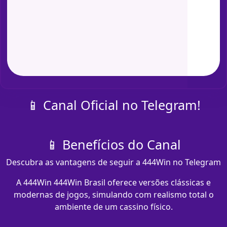
📱 Canal Oficial no Telegram!
📱 Benefícios do Canal
Descubra as vantagens de seguir a 444Win no Telegram
A 444Win 444Win Brasil oferece versões clássicas e
modernas de jogos, simulando com realismo total o
ambiente de um cassino físico.