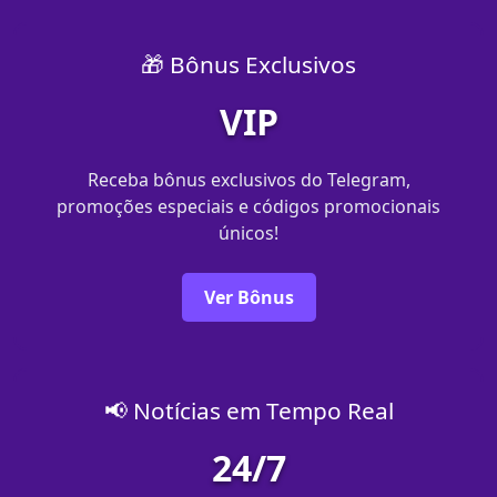
🎁 Bônus Exclusivos
VIP
Receba bônus exclusivos do Telegram,
promoções especiais e códigos promocionais
únicos!
Ver Bônus
📢 Notícias em Tempo Real
24/7