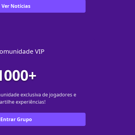
Ver Notícias
Comunidade VIP
1000+
unidade exclusiva de jogadores e
rtilhe experiências!
Entrar Grupo