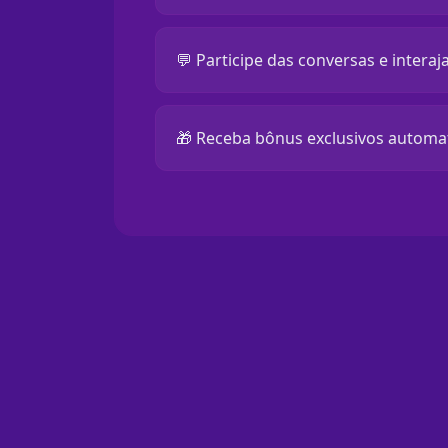
💬 Participe das conversas e interaj
🎁 Receba bônus exclusivos autom