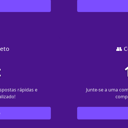
reto
👥 
t
espostas rápidas e
Junte-se a uma com
lizado!
compa
e