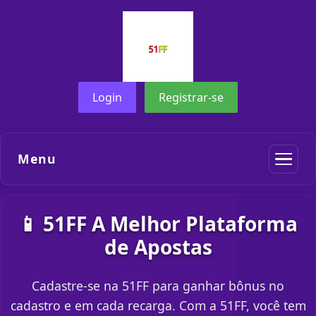
Login
Registrar-se
Menu
📱 51FF A Melhor Plataforma
de Apostas
Cadastre-se na 51FF para ganhar bônus no
cadastro e em cada recarga. Com a 51FF, você tem