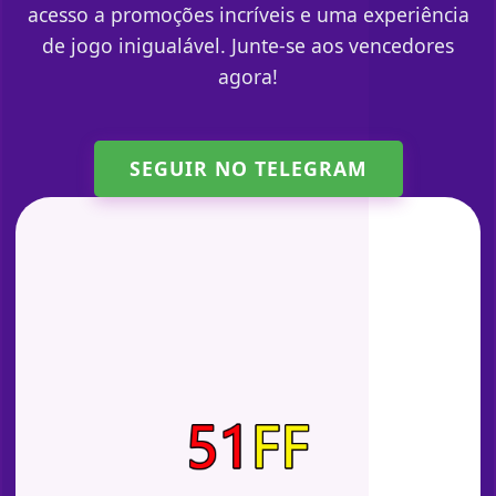
acesso a promoções incríveis e uma experiência
de jogo inigualável. Junte-se aos vencedores
agora!
SEGUIR NO TELEGRAM