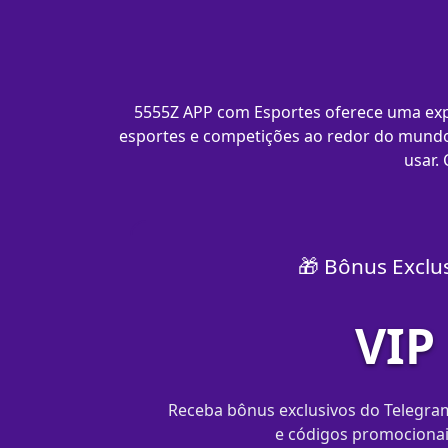
5555Z APP com​ Esportes oferece uma exp
esportes e competições ao redor do mundo,
usar.
🎁 Bônus Exclu
VIP
Receba bônus exclusivos do Telegra
e códigos promocionai