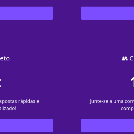
reto
👥 
t
espostas rápidas e
Junte-se a uma com
lizado!
compa
e