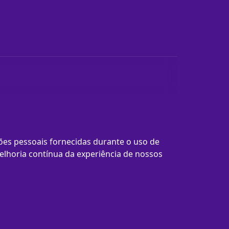
ões pessoais fornecidas durante o uso de
elhoria contínua da experiência de nossos