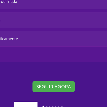
erder nada
a
aticamente
SEGUIR AGORA