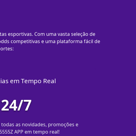
tas esportivas. Com uma vasta seleção de
dds competitivas e uma plataforma fácil de
ortes:
cias em Tempo Real
24/7
e todas as novidades, promoções e
 5555Z APP em tempo real!