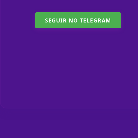
SEGUIR NO TELEGRAM