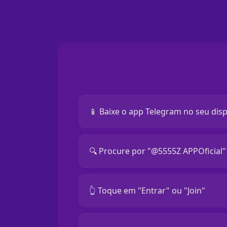
📱 Baixe o app Telegram no seu disp
🔍 Procure por "@5555Z APPOficial"
👆 Toque em "Entrar" ou "Join"