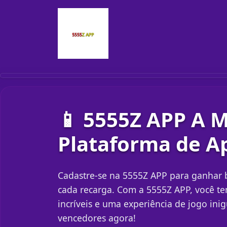
📱 5555Z APP A 
Plataforma de A
Cadastre-se na 5555Z APP para ganhar 
cada recarga. Com a 5555Z APP, você t
incríveis e uma experiência de jogo inig
vencedores agora!