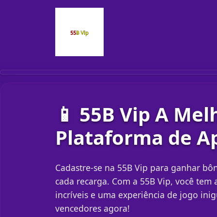
📱 55B Vip A Mel
Plataforma de A
Cadastre-se na 55B Vip para ganhar bô
cada recarga. Com a 55B Vip, você tem
incríveis e uma experiência de jogo inig
vencedores agora!