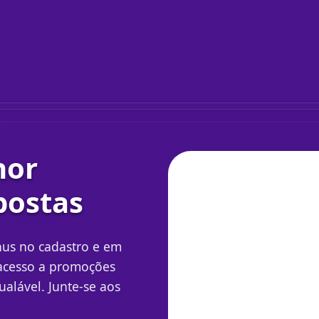
hor
postas
nus no cadastro e em
 acesso a promoções
ualável. Junte-se aos