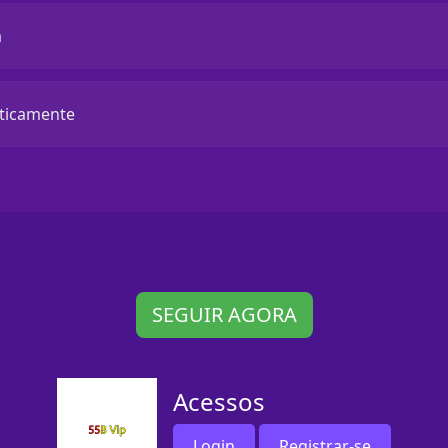
a
aticamente
SEGUIR AGORA
Acessos
Login
Registrar-se