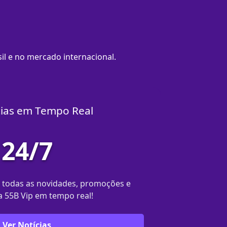
il e no mercado internacional.
cias em Tempo Real
24/7
e todas as novidades, promoções e
a 55B Vip em tempo real!
Ver Notícias