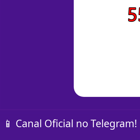
📱 Canal Oficial no Telegram!