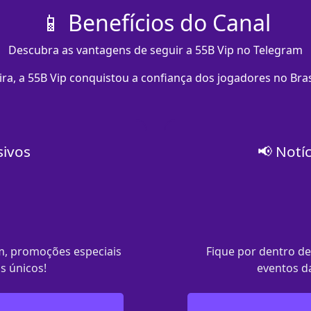
📱 Benefícios do Canal
Descubra as vantagens de seguir a 55B Vip no Telegram
ra, a 55B Vip conquistou a confiança dos jogadores no Bras
sivos
📢 Notí
m, promoções especiais
Fique por dentro d
s únicos!
eventos d