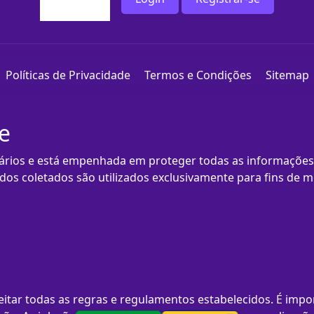
Políticas de Privacidade
Termos e Condições
Sitemap
de
suários e está empenhada em proteger todas as informações
os coletados são utilizados exclusivamente para fins de m
tar todas as regras e regulamentos estabelecidos. É impor