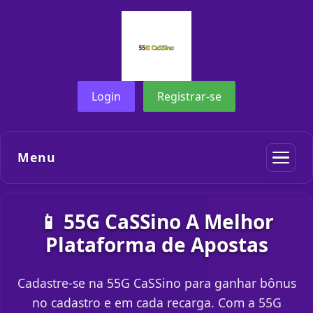
Login
Registrar-se
Menu
📱 55G CaSSino A Melhor
Plataforma de Apostas
Cadastre-se na 55G CaSSino para ganhar bônus
no cadastro e em cada recarga. Com a 55G