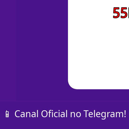
📱 Canal Oficial no Telegram!