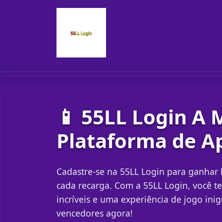
📱 55LL Login A 
Plataforma de A
Cadastre-se na 55LL Login para ganhar
cada recarga. Com a 55LL Login, você 
incríveis e uma experiência de jogo inig
vencedores agora!