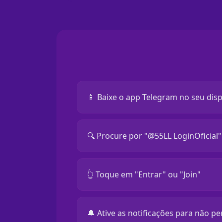
📱 Baixe o app Telegram no seu disp
🔍 Procure por "@55LL LoginOficial"
👆 Toque em "Entrar" ou "Join"
🔔 Ative as notificações para não p