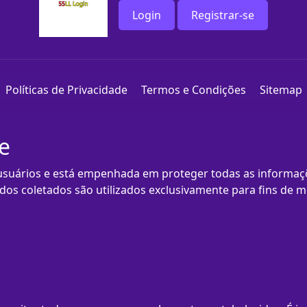
Login
Registrar-se
Políticas de Privacidade
Termos e Condições
Sitemap
de
s usuários e está empenhada em proteger todas as informaç
os coletados são utilizados exclusivamente para fins de m