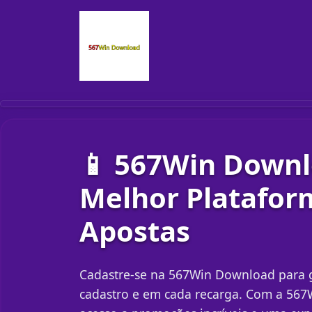
📱 567Win Downl
Melhor Platafor
Apostas
Cadastre-se na 567Win Download para 
cadastro e em cada recarga. Com a 56