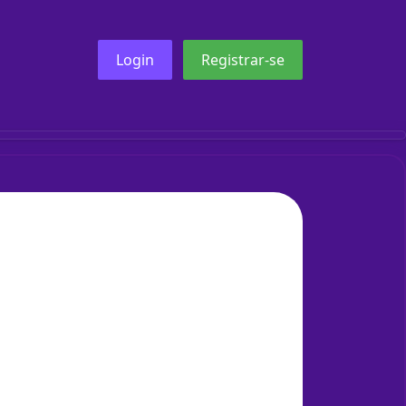
Login
Registrar-se