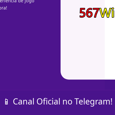
eriência de jogo
ora!
📱 Canal Oficial no Telegram!