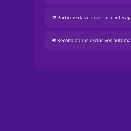
💬 Participe das conversas e interaj
🎁 Receba bônus exclusivos autom