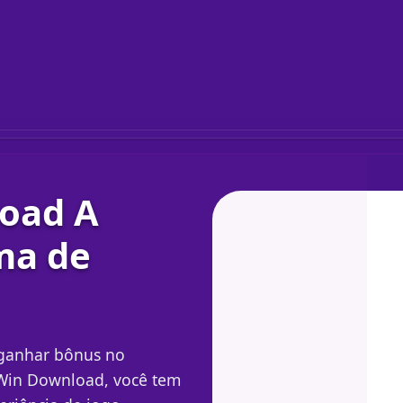
oad A
ma de
ganhar bônus no
7Win Download, você tem