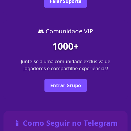
Falar Suporte
👥 Comunidade VIP
1000+
Junte-se a uma comunidade exclusiva de
jogadores e compartilhe experiências!
Entrar Grupo
📱 Como Seguir no Telegram