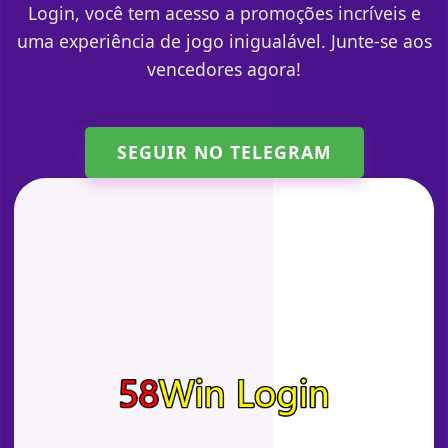
Login, você tem acesso a promoções incríveis e
uma experiência de jogo inigualável. Junte-se aos
vencedores agora!
SEGUIR NO TELEGRAM