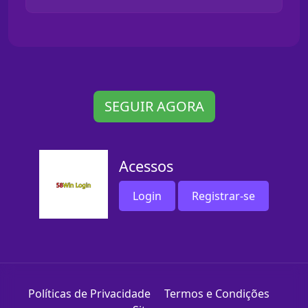
SEGUIR AGORA
Acessos
Login
Registrar-se
Políticas de Privacidade
Termos e Condições