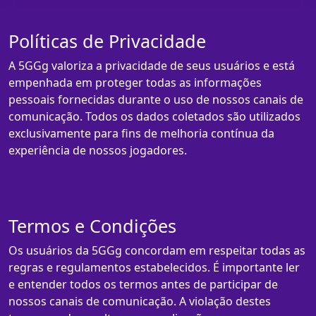
Políticas de Privacidade
A 5GGg valoriza a privacidade de seus usuários e está
empenhada em proteger todas as informações
pessoais fornecidas durante o uso de nossos canais de
comunicação. Todos os dados coletados são utilizados
exclusivamente para fins de melhoria contínua da
experiência de nossos jogadores.
Termos e Condições
Os usuários da 5GGg concordam em respeitar todas as
regras e regulamentos estabelecidos. É importante ler
e entender todos os termos antes de participar de
nossos canais de comunicação. A violação destes