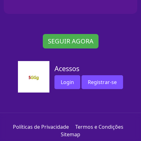
SEGUIR AGORA
Acessos
Login
Registrar-se
Políticas de Privacidade
Termos e Condições
Sitemap