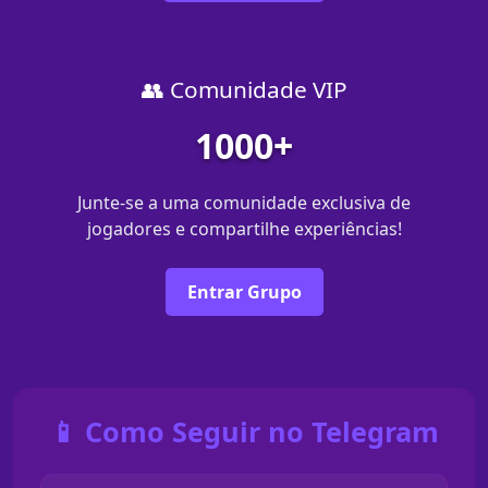
👥 Comunidade VIP
1000+
Junte-se a uma comunidade exclusiva de
jogadores e compartilhe experiências!
Entrar Grupo
📱 Como Seguir no Telegram