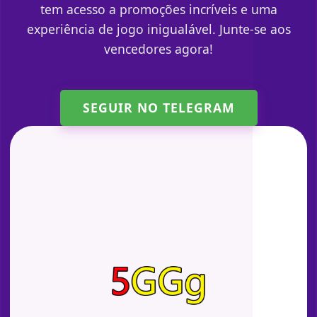
tem acesso a promoções incríveis e uma
experiência de jogo inigualável. Junte-se aos
vencedores agora!
SEGUIR NO TELEGRAM