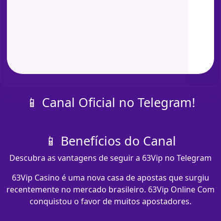
📱 Canal Oficial no Telegram!
📱 Benefícios do Canal
Descubra as vantagens de seguir a 63Vip no Telegram
63Vip Casino é uma nova casa de apostas que surgiu
recentemente no mercado brasileiro. 63Vip Online Com
conquistou o favor de muitos apostadores.