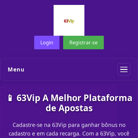
Login
Registrar-se
Menu
📱 63Vip A Melhor Plataforma
de Apostas
Cadastre-se na 63Vip para ganhar bônus no
cadastro e em cada recarga. Com a 63Vip, você