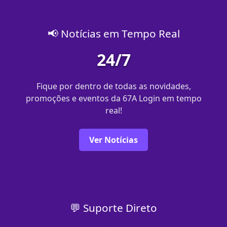
📢 Notícias em Tempo Real
24/7
Fique por dentro de todas as novidades,
promoções e eventos da 67A Login em tempo
real!
Ver Notícias
💬 Suporte Direto