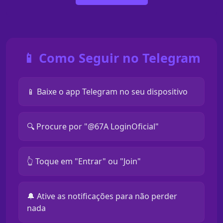
📱 Como Seguir no Telegram
📱 Baixe o app Telegram no seu dispositivo
🔍 Procure por "@67A LoginOficial"
👆 Toque em "Entrar" ou "Join"
🔔 Ative as notificações para não perder
nada