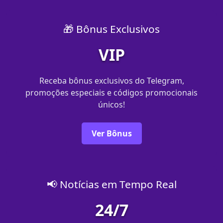
🎁 Bônus Exclusivos
VIP
Receba bônus exclusivos do Telegram,
promoções especiais e códigos promocionais
únicos!
Ver Bônus
📢 Notícias em Tempo Real
24/7