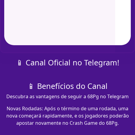
📱 Canal Oficial no Telegram!
📱 Benefícios do Canal
Descubra as vantagens de seguir a 68Pg no Telegram
Novas Rodadas: Após o término de uma rodada, uma
nova começará rapidamente, e os jogadores poderão
apostar novamente no Crash Game do 68Pg.