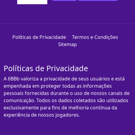
Políticas de Privacidade
Termos e Condições
Sitemap
Políticas de Privacidade
A 6BBb valoriza a privacidade de seus usuários e está
empenhada em proteger todas as informações
pessoais fornecidas durante o uso de nossos canais de
comunicação. Todos os dados coletados são utilizados
exclusivamente para fins de melhoria contínua da
experiência de nossos jogadores.