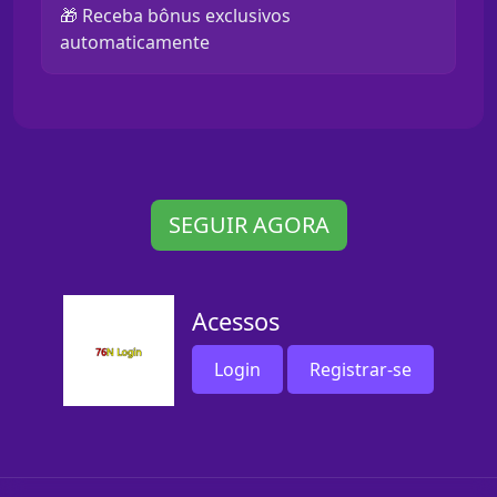
🎁 Receba bônus exclusivos
automaticamente
SEGUIR AGORA
Acessos
Login
Registrar-se