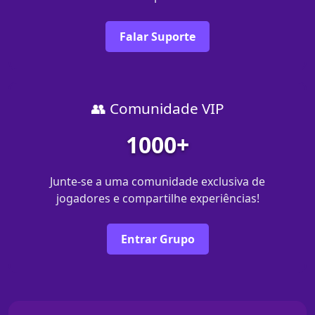
Falar Suporte
👥 Comunidade VIP
1000+
Junte-se a uma comunidade exclusiva de
jogadores e compartilhe experiências!
Entrar Grupo