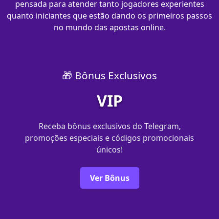
pensada para atender tanto jogadores experientes
quanto iniciantes que estão dando os primeiros passos
no mundo das apostas online.
🎁 Bônus Exclusivos
VIP
Receba bônus exclusivos do Telegram,
promoções especiais e códigos promocionais
únicos!
Ver Bônus