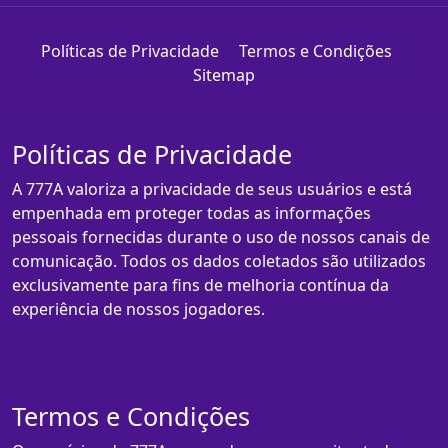
Políticas de Privacidade
Termos e Condições
Sitemap
Políticas de Privacidade
A 777A valoriza a privacidade de seus usuários e está
empenhada em proteger todas as informações
pessoais fornecidas durante o uso de nossos canais de
comunicação. Todos os dados coletados são utilizados
exclusivamente para fins de melhoria contínua da
experiência de nossos jogadores.
Termos e Condições