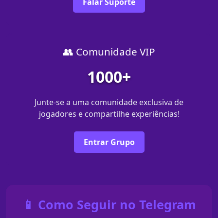
Falar Suporte
👥 Comunidade VIP
1000+
Junte-se a uma comunidade exclusiva de
jogadores e compartilhe experiências!
Entrar Grupo
📱 Como Seguir no Telegram