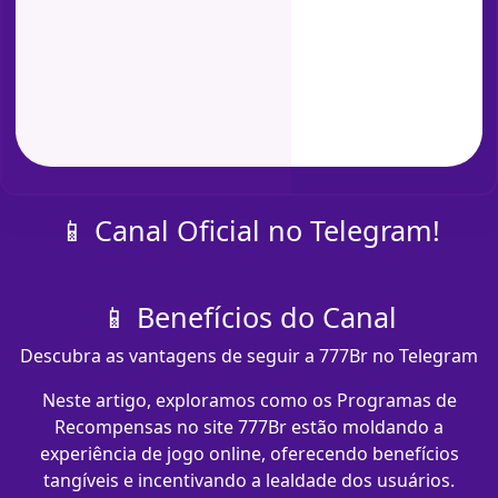
📱 Canal Oficial no Telegram!
📱 Benefícios do Canal
Descubra as vantagens de seguir a 777Br no Telegram
Neste artigo, exploramos como os Programas de
Recompensas no site 777Br estão moldando a
experiência de jogo online, oferecendo benefícios
tangíveis e incentivando a lealdade dos usuários.