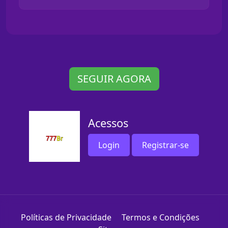
SEGUIR AGORA
Acessos
Login
Registrar-se
Políticas de Privacidade
Termos e Condições