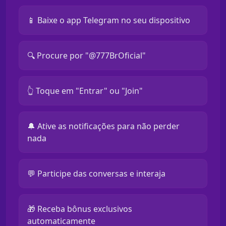
📱 Baixe o app Telegram no seu dispositivo
🔍 Procure por "@777BrOficial"
👆 Toque em "Entrar" ou "Join"
🔔 Ative as notificações para não perder
nada
💬 Participe das conversas e interaja
🎁 Receba bônus exclusivos
automaticamente