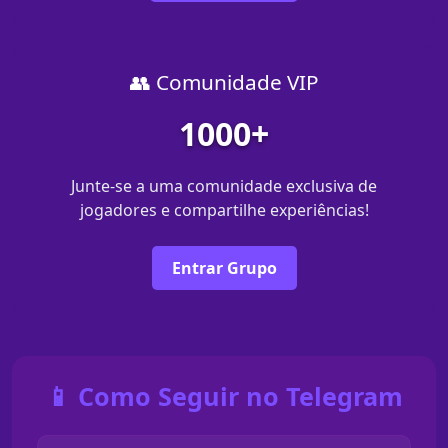
👥 Comunidade VIP
1000+
Junte-se a uma comunidade exclusiva de
jogadores e compartilhe experiências!
Entrar Grupo
📱 Como Seguir no Telegram