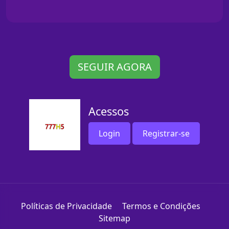
SEGUIR AGORA
Acessos
Login
Registrar-se
Políticas de Privacidade
Termos e Condições
Sitemap