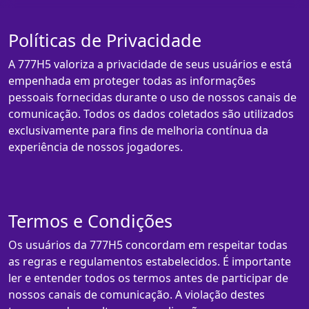
Políticas de Privacidade
A 777H5 valoriza a privacidade de seus usuários e está
empenhada em proteger todas as informações
pessoais fornecidas durante o uso de nossos canais de
comunicação. Todos os dados coletados são utilizados
exclusivamente para fins de melhoria contínua da
experiência de nossos jogadores.
Termos e Condições
Os usuários da 777H5 concordam em respeitar todas
as regras e regulamentos estabelecidos. É importante
ler e entender todos os termos antes de participar de
nossos canais de comunicação. A violação destes