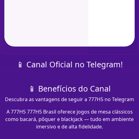
📱 Canal Oficial no Telegram!
📱 Benefícios do Canal
Descubra as vantagens de seguir a 777H5 no Telegram
A 777H5 777H5 Brasil oferece jogos de mesa clássicos
como bacará, pôquer e blackjack — tudo em ambiente
imersivo e de alta fidelidade.