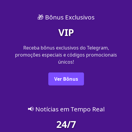
🎁 Bônus Exclusivos
VIP
Receba bônus exclusivos do Telegram,
promoções especiais e códigos promocionais
únicos!
Ver Bônus
📢 Notícias em Tempo Real
24/7