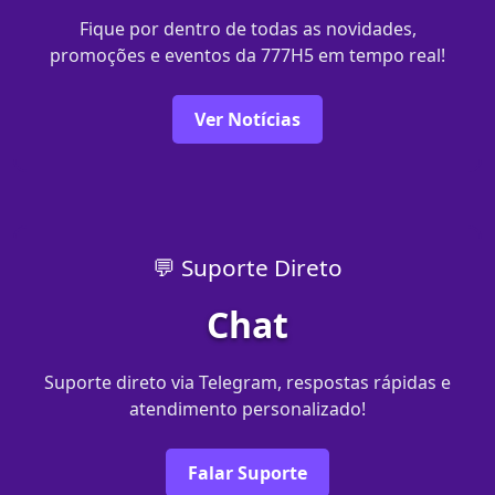
Fique por dentro de todas as novidades,
promoções e eventos da 777H5 em tempo real!
Ver Notícias
💬 Suporte Direto
Chat
Suporte direto via Telegram, respostas rápidas e
atendimento personalizado!
Falar Suporte