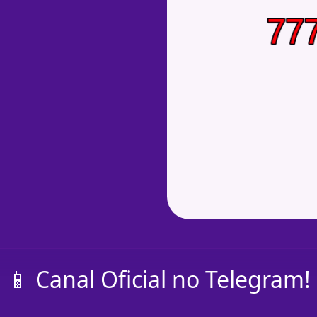
📱 Canal Oficial no Telegram!