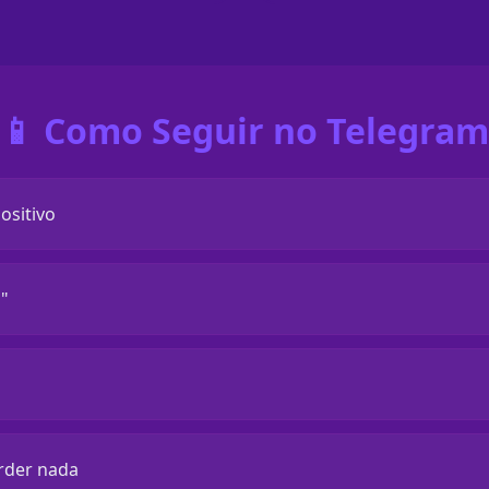
📱 Como Seguir no Telegram
ositivo
"
erder nada