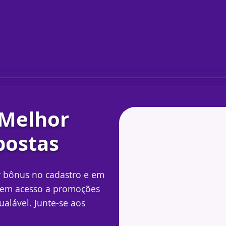
 Melhor
postas
 bônus no cadastro e em
tem acesso a promoções
ualável. Junte-se aos