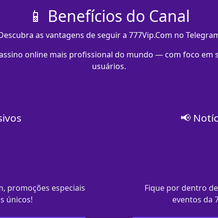
📱 Benefícios do Canal
Descubra as vantagens de seguir a 777Vip.Com no Telegra
assino online mais profissional do mundo — com foco em se
usuários.
sivos
📢 Notí
m, promoções especiais
Fique por dentro d
s únicos!
eventos da 