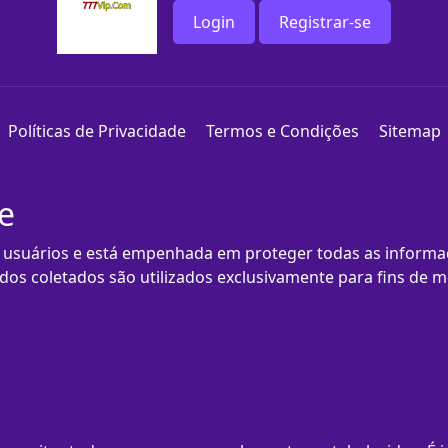
Login
Registrar-se
Políticas de Privacidade
Termos e Condições
Sitemap
de
s usuários e está empenhada em proteger todas as informa
os coletados são utilizados exclusivamente para fins de m