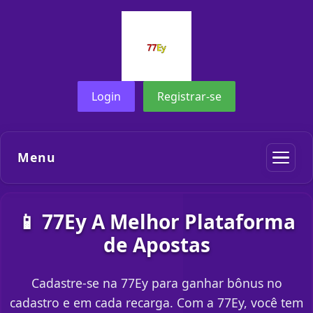
Login
Registrar-se
Menu
📱 77Ey A Melhor Plataforma
de Apostas
Cadastre-se na 77Ey para ganhar bônus no
cadastro e em cada recarga. Com a 77Ey, você tem