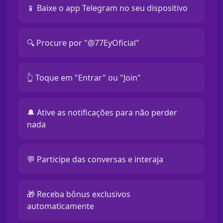
📱 Baixe o app Telegram no seu dispositivo
🔍 Procure por "@77EyOficial"
👆 Toque em "Entrar" ou "Join"
🔔 Ative as notificações para não perder
nada
💬 Participe das conversas e interaja
🎁 Receba bônus exclusivos
automaticamente