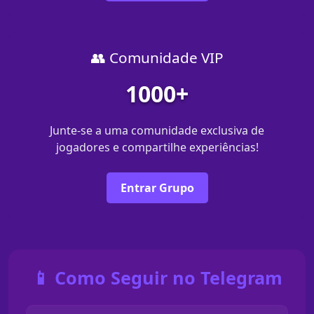
👥 Comunidade VIP
1000+
Junte-se a uma comunidade exclusiva de
jogadores e compartilhe experiências!
Entrar Grupo
📱 Como Seguir no Telegram