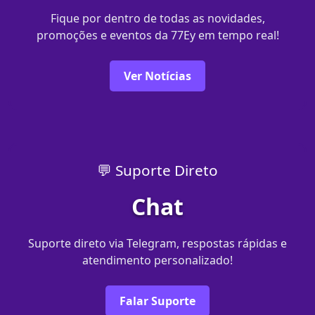
Fique por dentro de todas as novidades,
promoções e eventos da 77Ey em tempo real!
Ver Notícias
💬 Suporte Direto
Chat
Suporte direto via Telegram, respostas rápidas e
atendimento personalizado!
Falar Suporte