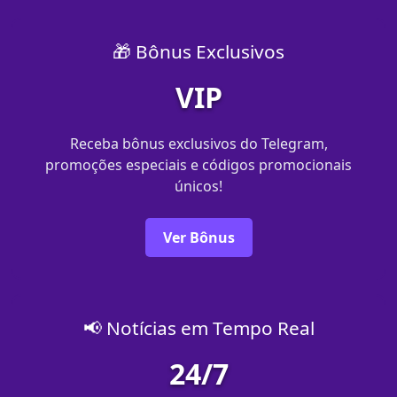
🎁 Bônus Exclusivos
VIP
Receba bônus exclusivos do Telegram,
promoções especiais e códigos promocionais
únicos!
Ver Bônus
📢 Notícias em Tempo Real
24/7