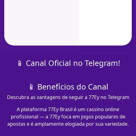
📱 Canal Oficial no Telegram!
📱 Benefícios do Canal
Descubra as vantagens de seguir a 77Ey no Telegram
A plataforma 77Ey Brasil é um cassino online
profissional — a 77Ey foca em jogos populares de
apostas e é amplamente elogiada por sua variedade.