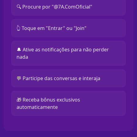
🔍 Procure por "@7A.ComOficial"
👆 Toque em "Entrar" ou "Join"
🔔 Ative as notificações para não perder
nada
💬 Participe das conversas e interaja
🎁 Receba bônus exclusivos
automaticamente