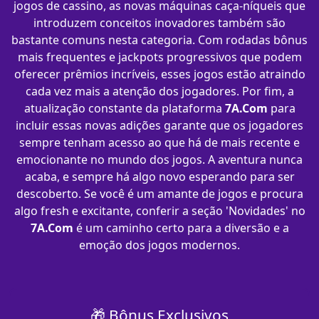
jogos de cassino, as novas máquinas caça-níqueis que
introduzem conceitos inovadores também são
bastante comuns nesta categoria. Com rodadas bônus
mais frequentes e jackpots progressivos que podem
oferecer prêmios incríveis, esses jogos estão atraindo
cada vez mais a atenção dos jogadores. Por fim, a
atualização constante da plataforma
7A.Com
para
incluir essas novas adições garante que os jogadores
sempre tenham acesso ao que há de mais recente e
emocionante no mundo dos jogos. A aventura nunca
acaba, e sempre há algo novo esperando para ser
descoberto. Se você é um amante de jogos e procura
algo fresh e excitante, conferir a seção 'Novidades' no
7A.Com
é um caminho certo para a diversão e a
emoção dos jogos modernos.
🎁 Bônus Exclusivos