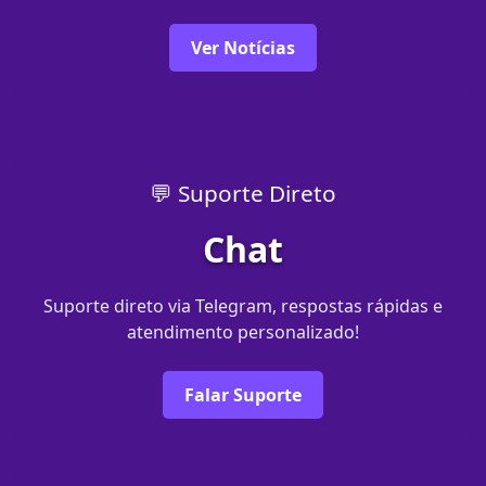
Ver Notícias
💬 Suporte Direto
Chat
Suporte direto via Telegram, respostas rápidas e
atendimento personalizado!
Falar Suporte