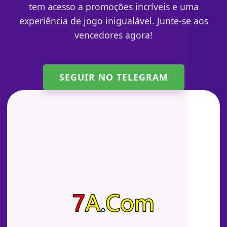
tem acesso a promoções incríveis e uma
experiência de jogo inigualável. Junte-se aos
vencedores agora!
SEGUIR NO TELEGRAM