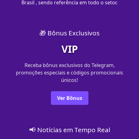
Brasil , sendo referência em todo o setor.
🎁 Bônus Exclusivos
VIP
Receba bônus exclusivos do Telegram,
promoções especiais e códigos promocionais
únicos!
Ver Bônus
📢 Notícias em Tempo Real