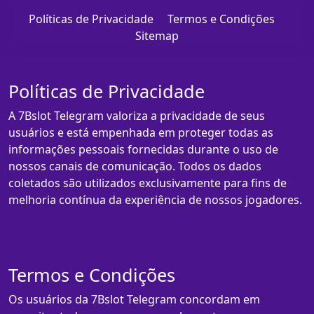
Políticas de Privacidade
Termos e Condições
Sitemap
Políticas de Privacidade
A 7Bslot Telegram valoriza a privacidade de seus
usuários e está empenhada em proteger todas as
informações pessoais fornecidas durante o uso de
nossos canais de comunicação. Todos os dados
coletados são utilizados exclusivamente para fins de
melhoria contínua da experiência de nossos jogadores.
Termos e Condições
Os usuários da 7Bslot Telegram concordam em