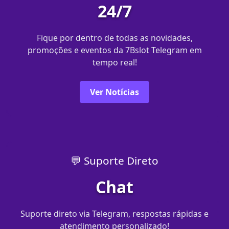
24/7
Fique por dentro de todas as novidades,
promoções e eventos da 7Bslot Telegram em
tempo real!
Ver Notícias
💬 Suporte Direto
Chat
Suporte direto via Telegram, respostas rápidas e
atendimento personalizado!