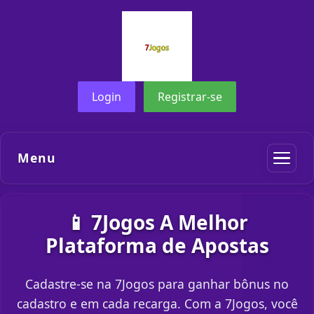
Login
Registrar-se
Menu
📱 7Jogos A Melhor
Plataforma de Apostas
Cadastre-se na 7Jogos para ganhar bônus no
cadastro e em cada recarga. Com a 7Jogos, você