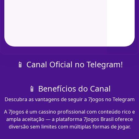
📱 Canal Oficial no Telegram!
📱 Benefícios do Canal
Descubra as vantagens de seguir a 7Jogos no Telegram
A 7Jogos é um cassino profissional com conteúdo rico e
ampla aceitação — a plataforma 7Jogos Brasil oferece
diversão sem limites com múltiplas formas de jogar.