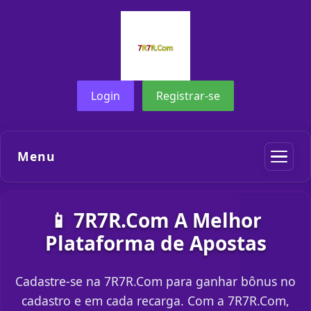
Login
Registrar-se
Menu
📱 7R7R.Com A Melhor
Plataforma de Apostas
Cadastre-se na 7R7R.Com para ganhar bônus no
cadastro e em cada recarga. Com a 7R7R.Com,