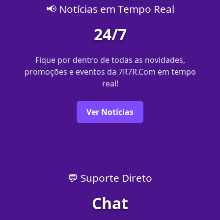
📢 Notícias em Tempo Real
24/7
Fique por dentro de todas as novidades,
promoções e eventos da 7R7R.Com em tempo
real!
Ver Notícias
💬 Suporte Direto
Chat