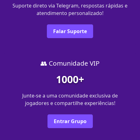
Suporte direto via Telegram, respostas rápidas e
atendimento personalizado!
Falar Suporte
👥 Comunidade VIP
1000+
Junte-se a uma comunidade exclusiva de
jogadores e compartilhe experiências!
Entrar Grupo