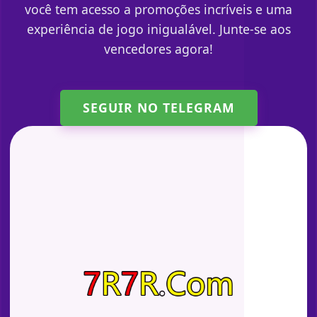
você tem acesso a promoções incríveis e uma
experiência de jogo inigualável. Junte-se aos
vencedores agora!
SEGUIR NO TELEGRAM