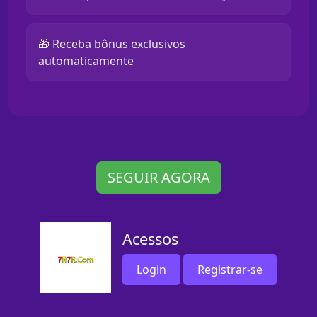
🎁 Receba bônus exclusivos
automaticamente
SEGUIR AGORA
Acessos
Login
Registrar-se