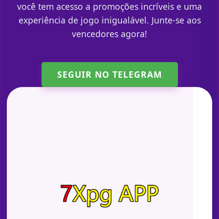
você tem acesso a promoções incríveis e uma
experiência de jogo inigualável. Junte-se aos
vencedores agora!
SEGUIR NO TELEGRAM