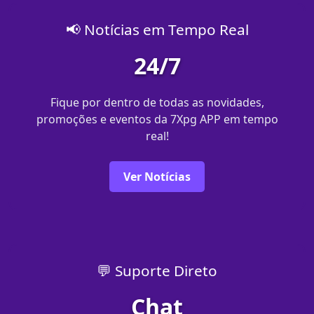
📢 Notícias em Tempo Real
24/7
Fique por dentro de todas as novidades,
promoções e eventos da 7Xpg APP em tempo
real!
Ver Notícias
💬 Suporte Direto
Chat